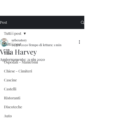
Urbex Story
Post
Tutti i post
urbexstory
Tutti i post
20 giu 2020
Tempo di lettura: 1 min
Villa Harvey
Ville
Aggiornamento:
21 giu 2020
Ospedali - Manicomi
Chiese - Cimiteri
Cascine
Castelli
Ristoranti
Discoteche
Auto