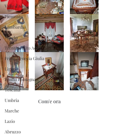
Valle d'Aosta
Piemonte
Lombardia
Veneto
Trentino Alto Adige
Friuli-Venezia Giulia
Liguria
Emilia Romagna
Toscana
Umbria
Com'e ora
Marche
Lazio
Abruzzo