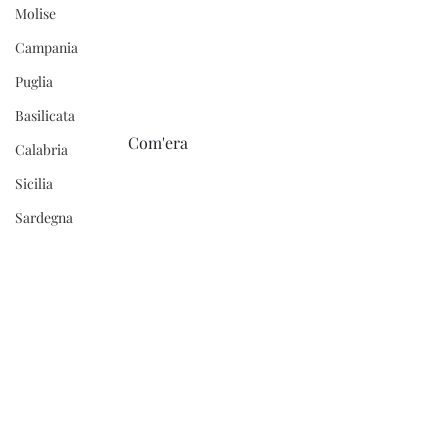
Molise
Campania
Puglia
Basilicata
Com'era 
Calabria
Sicilia
Sardegna