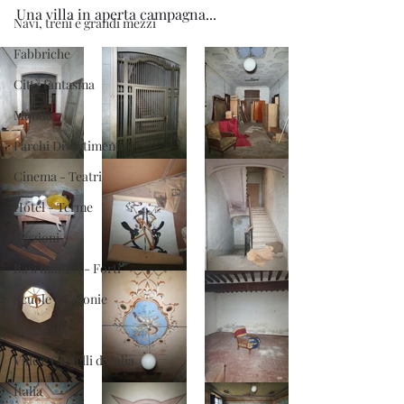
Una villa in aperta campagna...
Navi, treni e grandi mezzi
Fabbriche
Città fantasma
Mondo
Parchi Divertimenti
Cinema - Teatri
Hotel - Terme
Stazioni
Basi militari - Forti
Scuole - Colonie
Magazzini
Ville e Castelli d'Italia
Italia