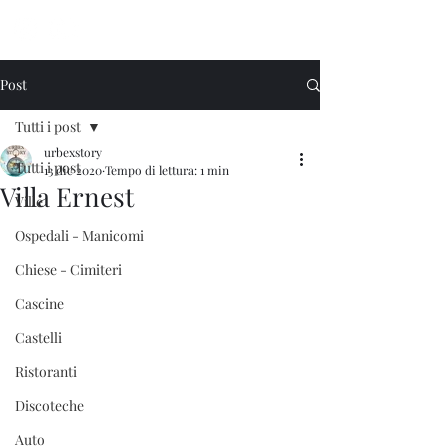
Urbex Story
Post
Tutti i post
urbexstory
Tutti i post
13 dic 2020
Tempo di lettura: 1 min
Villa Ernest
Ville
Ospedali - Manicomi
Chiese - Cimiteri
Cascine
Castelli
Ristoranti
Discoteche
Auto