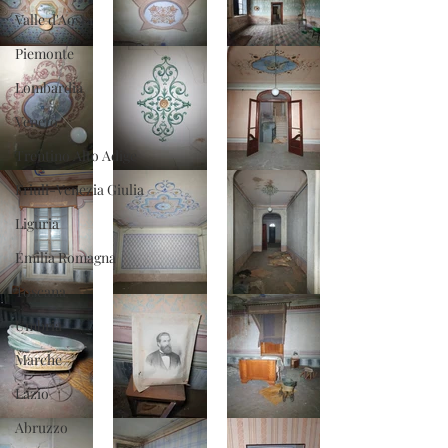
Valle d'Aosta
Piemonte
Lombardia
Veneto
Trentino Alto Adige
Friuli-Venezia Giulia
Liguria
Emilia Romagna
Toscana
Umbria
Marche
Lazio
Abruzzo