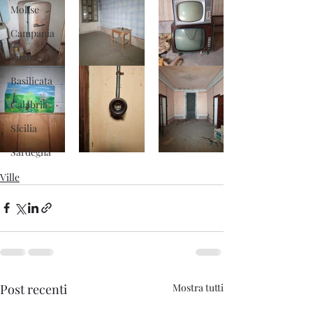
Molise
Campania
Puglia
Basilicata
Calabria
Sicilia
Sardegna
Ville
Post recenti
Mostra tutti