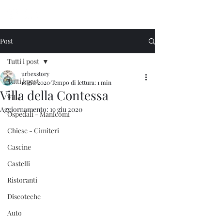
Urbex Story
Post
Tutti i post
urbexstory
Tutti i post
18 giu 2020
Tempo di lettura: 1 min
Villa della Contessa
Ville
Aggiornamento:
19 giu 2020
Ospedali - Manicomi
Chiese - Cimiteri
Cascine
Castelli
Ristoranti
Discoteche
Auto