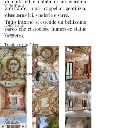
di cinta ed è dotata di un giardino 
Valle d'Aosta
antistante, una cappella gentilizia, 
oltre a rustici, scuderie e serre.
Piemonte
Tutto intorno si estende un bellissimo 
Lombardia
parco che custodisce numerose statue 
Veneto
in pietra.
Trentino Alto Adige
Friuli-Venezia Giulia
Liguria
Emilia Romagna
Toscana
Umbria
Marche
Lazio
Abruzzo