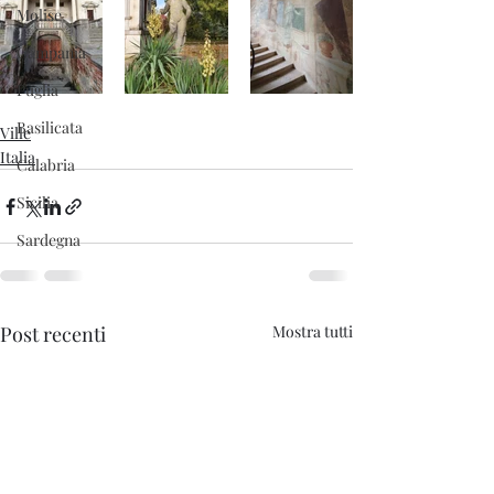
Molise
Campania
Puglia
Basilicata
Ville
Italia
Calabria
Sicilia
Sardegna
Post recenti
Mostra tutti