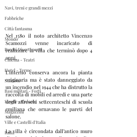
Navi, treni e grandi mezzi
Fabbriche
Città fantasma
Nel 1580 il noto architetto 
Vincenzo 
Mondo
Scamozzi 
venne incaricato di 
Parchi Divertimenti
realizzare la villa che terminò dopo 4 
anni.
Cinema - Teatri
Hotel - Terme
L’interno conserva ancora la pianta 
originaria ma è stato danneggiato da 
Stazioni
un incendio nel 1944 che ha distrutto la 
Basi militari - Forti
raccolta di mobili ed arredi e una parte 
Scuole - Colonie
degli affreschi settecenteschi di scuola 
emiliana che ornavano le pareti del 
Magazzini
salone.
Ville e Castelli d'Italia
La villa è circondata dall’antico muro 
Italia