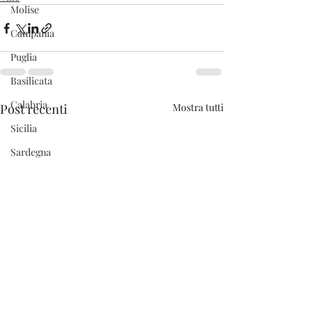
Molise
Campania
Puglia
Basilicata
Calabria
Post recenti
Mostra tutti
Sicilia
Sardegna