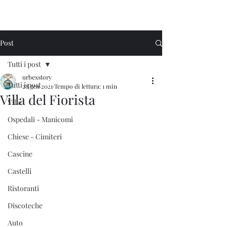
Urbex Story
Post
Tutti i post
urbexstory
Tutti i post
28 gen 2021
Tempo di lettura: 1 min
Villa del Fiorista
Ville
Ospedali - Manicomi
Chiese - Cimiteri
Cascine
Castelli
Ristoranti
Discoteche
Auto