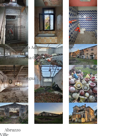
Valle d'Aosta
Piemonte
Lombardia
Veneto
Trentino Alto Adige
Friuli-Venezia Giulia
Liguria
Emilia Romagna
Toscana
Umbria
Marche
Lazio
Abruzzo
Ville