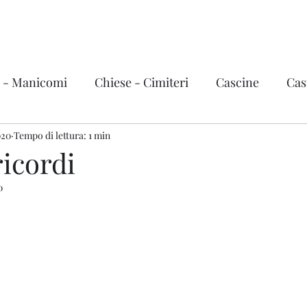
Urbex Story
Home
Video
i - Manicomi
Chiese - Cimiteri
Cascine
Cast
020
vi, treni e grandi mezzi
Tempo di lettura: 1 min
Fabbriche
Città fantas
ricordi
0
ema - Teatri
Hotel - Terme
Stazioni
Basi mi
zini
Ville e Castelli d'Italia
Italia
Valle d'Aost
Trentino Alto Adige
Friuli-Venezia Giulia
Liguri