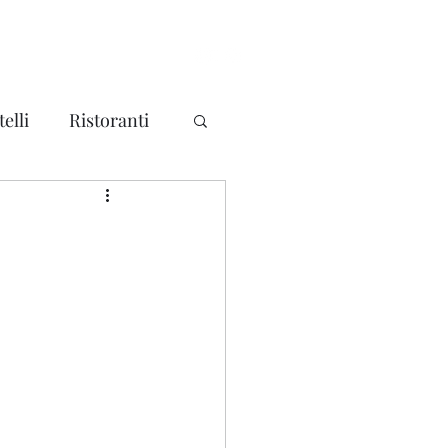
elli
Ristoranti
ma
Mondo
litari - Forti
a
Piemonte
a