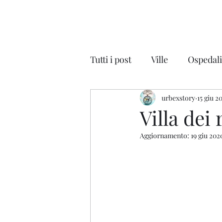
Tutti i post
Ville
Ospedal
Discoteche
urbexstory
Auto
15 giu 2
Na
Villa dei 
Aggiornamento:
19 giu 202
Parchi Divertimenti
Cin
Scuole - Colonie
Magaz
Lombardia
Veneto