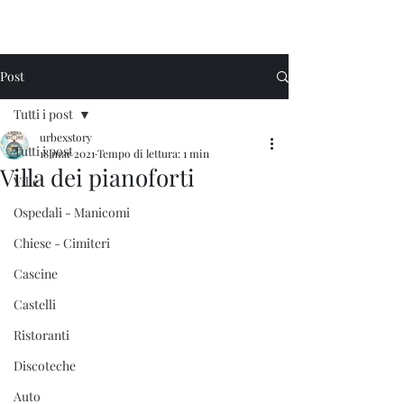
Urbex Story
Post
Tutti i post
urbexstory
Tutti i post
18 mar 2021
Tempo di lettura: 1 min
Villa dei pianoforti
Ville
Ospedali - Manicomi
Chiese - Cimiteri
Cascine
Castelli
Ristoranti
Discoteche
Auto