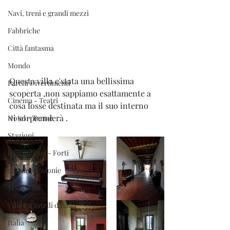
Navi, treni e grandi mezzi
Fabbriche
Città fantasma
Mondo
Questa villa e'stata una bellissima 
Parchi Divertimenti
scoperta ,non sappiamo esattamente a 
Cinema - Teatri
cosa fosse destinata ma il suo interno 
vi sorprenderà .
Hotel - Terme
Stazioni
Basi militari - Forti
Scuole - Colonie
Magazzini
Ville e Castelli d'Italia
Italia