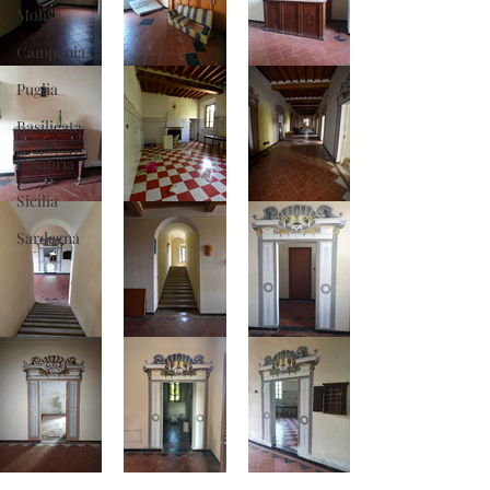
Molise
Campania
Puglia
Basilicata
Calabria
Sicilia
Sardegna