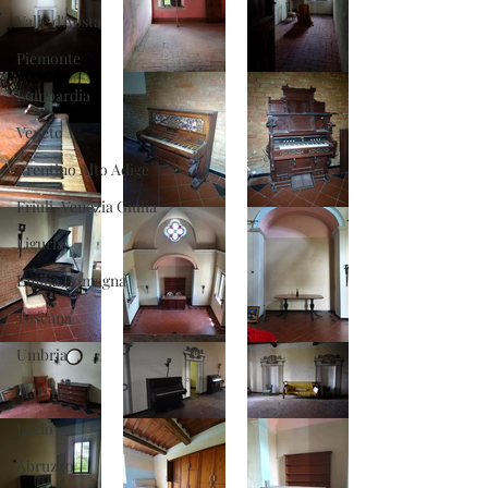
Valle d'Aosta
Piemonte
Lombardia
Veneto
Trentino Alto Adige
Friuli-Venezia Giulia
Liguria
Emilia Romagna
Toscana
Umbria
Marche
Lazio
Abruzzo