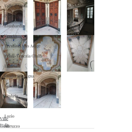
Valle d'Aosta
Piemonte
Lombardia
Veneto
Trentino Alto Adige
Friuli-Venezia Giulia
Liguria
Emilia Romagna
Toscana
Umbria
Marche
Lazio
Ville
Italia
Abruzzo