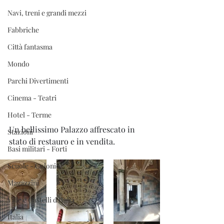
Navi, treni e grandi mezzi
Fabbriche
Città fantasma
Mondo
Parchi Divertimenti
Cinema - Teatri
Hotel - Terme
Un bellissimo Palazzo affrescato in 
Stazioni
stato di restauro e in vendita.
Basi militari - Forti
Scuole - Colonie
Magazzini
Ville e Castelli d'Italia
Italia