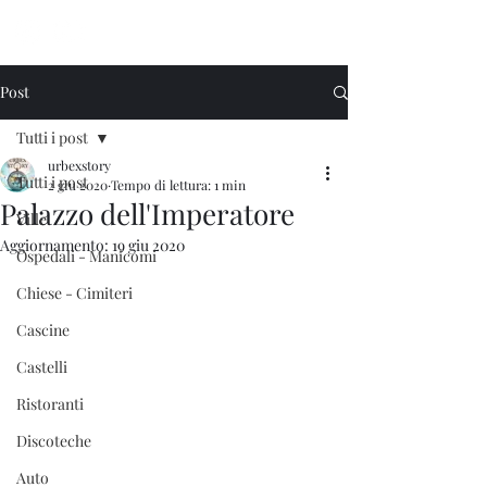
Urbex Story
Post
Tutti i post
urbexstory
Tutti i post
2 giu 2020
Tempo di lettura: 1 min
Palazzo dell'Imperatore
Ville
Aggiornamento:
19 giu 2020
Ospedali - Manicomi
Chiese - Cimiteri
Cascine
Castelli
Ristoranti
Discoteche
Auto