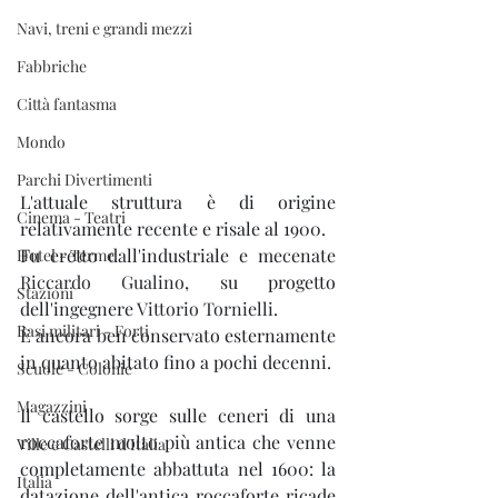
Navi, treni e grandi mezzi
Fabbriche
Città fantasma
Mondo
Parchi Divertimenti
L'attuale struttura è di origine 
Cinema - Teatri
relativamente recente e risale al 1900. 
Fu eretto dall'industriale e mecenate 
Hotel - Terme
Riccardo Gualino
, su progetto 
Stazioni
dell'ingegnere 
Vittorio Tornielli
.
Basi militari - Forti
È ancora ben conservato esternamente 
in quanto abitato fino a pochi decenni.
Scuole - Colonie
Magazzini
Il castello sorge sulle ceneri di una 
roccaforte molto più antica che venne 
Ville e Castelli d'Italia
completamente abbattuta nel 1600: la 
Italia
datazione dell'antica roccaforte ricade 