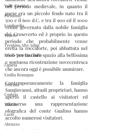
Valle d'Aosta
nel periodo medievale, in quanto il 
paese era un piccolo feudo nato tra il 
Piemonte
500 e il 600 d.C. e tra il 900 ed il 1000 
Lombardia
venne governato dalla nobile famiglia 
dei Groseverto ed è proprio in questo 
Veneto
periodo che probabilmente venne 
Trentino Alto Adige
eretta la roccaforte, poi abbattuta nel 
1600 per lasciare spazio alla bellissima 
Friuli-Venezia Giulia
e sontuosa ricostruzione novecentesca 
Liguria
che ancora oggi è possibile ammirare.
Emilia Romagna
Contemporaneamente la famiglia 
Toscana
Sangiovanni, attuali proprietari, hanno 
Umbria
aperto il castello ai visitatori ed 
attraverso una rappresentazione 
Marche
olografica del conte Gualino hanno 
Lazio
accolto numerosi visitatori.
Abruzzo