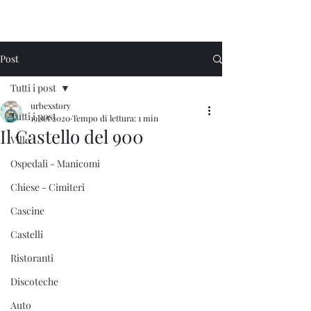
Urbex Story
Post
Tutti i post
urbexstory
Tutti i post
19 set 2020
Tempo di lettura: 1 min
Il Castello del 900
Ville
Ospedali - Manicomi
Chiese - Cimiteri
Cascine
Castelli
Ristoranti
Discoteche
Auto