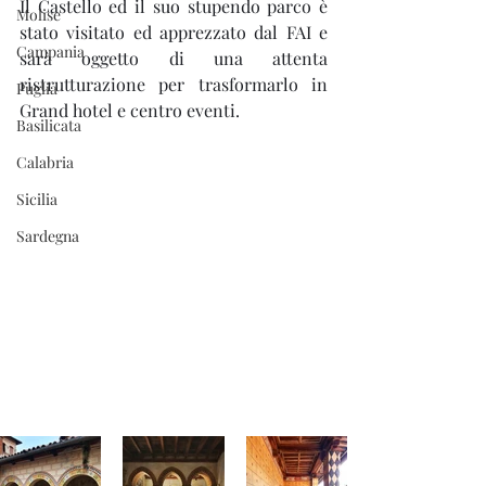
Il Castello ed il suo stupendo parco è 
Molise
stato visitato ed apprezzato dal FAI e 
Campania
sarà oggetto di una attenta 
ristrutturazione per trasformarlo in 
Puglia
Grand hotel e centro eventi.
Basilicata
Calabria
Sicilia
Sardegna