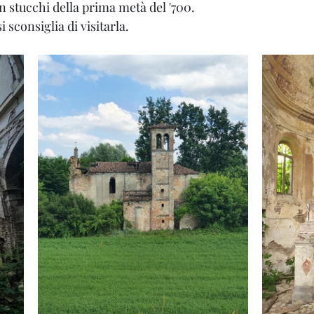
n stucchi della prima metà del '700.
i sconsiglia di visitarla.