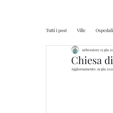
Tutti i post
Ville
Ospedal
Discoteche
urbexstory
Auto
15 giu 2
Na
Chiesa d
Aggiornamento:
19 giu 202
Parchi Divertimenti
Cin
Scuole - Colonie
Magaz
Lombardia
Veneto