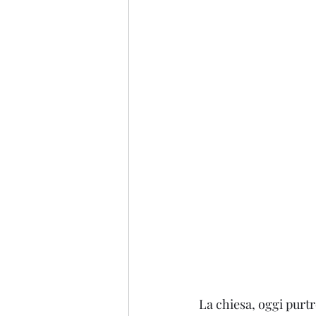
Emilia Romagna
Tosca
La chiesa, oggi purt