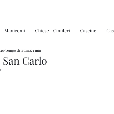
Urbex Story
Home
Video
i - Manicomi
Chiese - Cimiteri
Cascine
Cast
020
vi, treni e grandi mezzi
Tempo di lettura: 1 min
Fabbriche
Città fantas
i San Carlo
0
ema - Teatri
Hotel - Terme
Stazioni
Basi mi
zini
Ville e Castelli d'Italia
Italia
Valle d'Aost
Trentino Alto Adige
Friuli-Venezia Giulia
Liguri