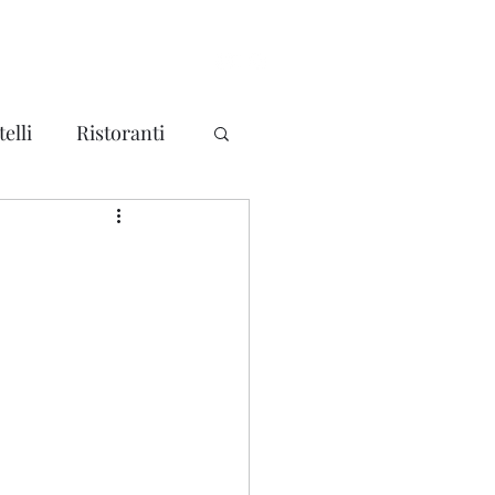
elli
Ristoranti
ma
Mondo
litari - Forti
a
Piemonte
a