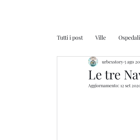
Tutti i post
Ville
Ospedal
Discoteche
urbexstory
Auto
5 ago 2
Na
Le tre Na
Aggiornamento:
12 set 202
Parchi Divertimenti
Cin
Scuole - Colonie
Magaz
Lombardia
Veneto