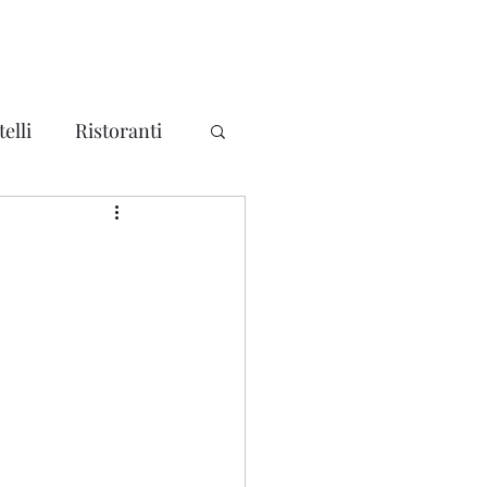
elli
Ristoranti
ma
Mondo
litari - Forti
a
Piemonte
a