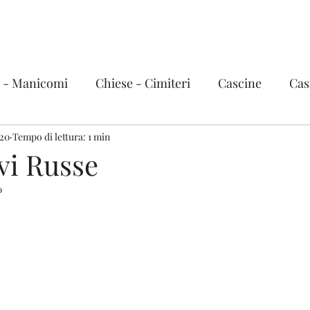
Urbex Story
Home
Video
i - Manicomi
Chiese - Cimiteri
Cascine
Cast
020
vi, treni e grandi mezzi
Tempo di lettura: 1 min
Fabbriche
Città fantas
vi Russe
0
ema - Teatri
Hotel - Terme
Stazioni
Basi mi
zini
Ville e Castelli d'Italia
Italia
Valle d'Aost
Trentino Alto Adige
Friuli-Venezia Giulia
Liguri