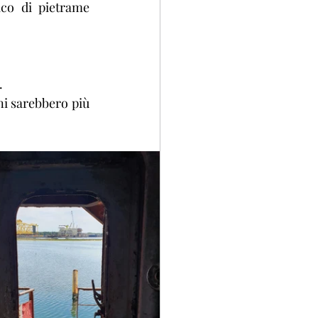
co di pietrame 
.
i sarebbero più 