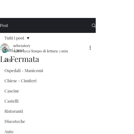
Urbex Story
Post
Tutti i post
urbexstory
Tutti i post
19 feb 2021
Tempo di lettura: 1 min
La Fermata
Ville
Ospedali - Manicomi
Chiese - Cimiteri
Cascine
Castelli
Ristoranti
Discoteche
Auto