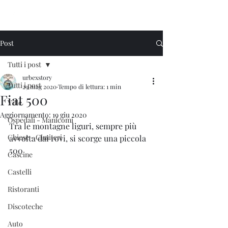
Urbex Story
Post
Tutti i post
urbexstory
Tutti i post
29 mag 2020
Tempo di lettura: 1 min
Fiat 500
Ville
Aggiornamento:
19 giu 2020
Ospedali - Manicomi
Tra le montagne liguri, sempre più 
Chiese - Cimiteri
avvolta dai rovi, si scorge una piccola 
500
Cascine
Castelli
Ristoranti
Discoteche
Auto