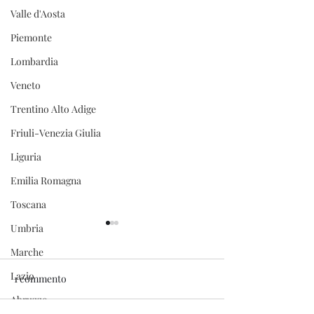
Valle d'Aosta
Piemonte
Lombardia
Veneto
Trentino Alto Adige
Friuli-Venezia Giulia
Liguria
Emilia Romagna
Toscana
Umbria
Marche
Lazio
1 commento
Villa Gioiello
Abruzzo
Il Carro Funebre