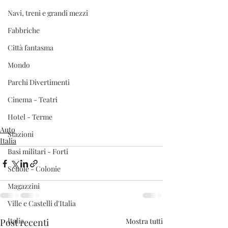
Navi, treni e grandi mezzi
Fabbriche
Città fantasma
Mondo
Parchi Divertimenti
Cinema - Teatri
Hotel - Terme
Auto
Stazioni
Italia
Basi militari - Forti
Scuole - Colonie
Magazzini
Ville e Castelli d'Italia
Italia
Post recenti
Mostra tutti