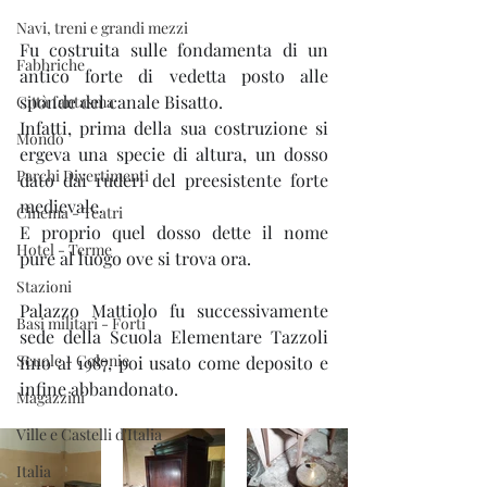
Navi, treni e grandi mezzi
Fu costruita sulle fondamenta di un 
Fabbriche
antico forte di vedetta posto alle 
sponde del canale Bisatto. 
Città fantasma
Infatti, prima della sua costruzione si 
Mondo
ergeva una specie di altura, un dosso 
Parchi Divertimenti
dato dai ruderi del preesistente forte 
medievale.
Cinema - Teatri
E proprio quel dosso dette il nome 
Hotel - Terme
pure al luogo ove si trova ora. 
Stazioni
Palazzo Mattiolo fu successivamente 
Basi militari - Forti
sede della Scuola Elementare Tazzoli 
Scuole - Colonie
fino al 1987, poi usato come deposito e 
infine abbandonato.
Magazzini
Ville e Castelli d'Italia
Italia