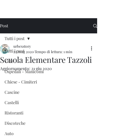
Urbex Story
Post
Tutti i post
urbexstory
Tutti i post
22 mag 2020
Tempo di lettura: 1 min
Scuola Elementare Tazzoli
Ville
Aggiornamento:
21 giu 2020
Ospedali - Manicomi
Chiese - Cimiteri
Cascine
Castelli
Ristoranti
Discoteche
Auto