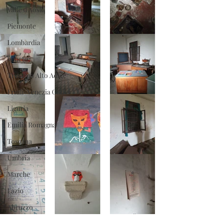
Valle d'Aosta
Piemonte
Lombardia
Veneto
Trentino Alto Adige
Friuli-Venezia Giulia
Liguria
Emilia Romagna
Toscana
Umbria
Marche
Lazio
Abruzzo