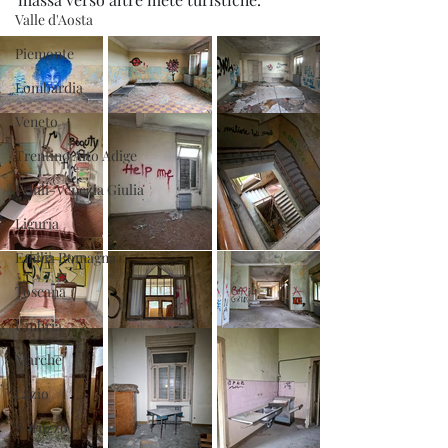
Valle d'Aosta
Piemonte
Lombardia
Veneto
Trentino Alto Adige
Friuli-Venezia Giulia
Liguria
Emilia Romagna
Toscana
Umbria
Marche
Lazio
Abruzzo