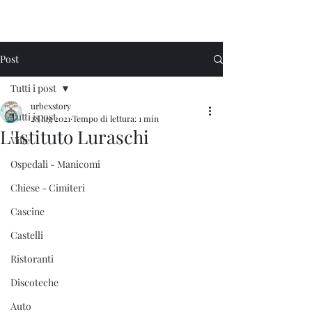
Urbex Story
Post
Tutti i post
urbexstory
Tutti i post
28 lug 2021
Tempo di lettura: 1 min
L'Istituto Luraschi
Ville
Ospedali - Manicomi
Chiese - Cimiteri
Cascine
Castelli
Ristoranti
Discoteche
Auto