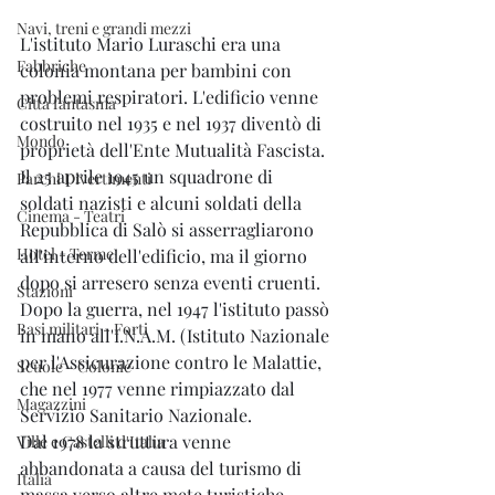
Navi, treni e grandi mezzi
L'istituto Mario Luraschi era una 
Fabbriche
colonia montana per bambini con 
problemi respiratori. L'edificio venne 
Città fantasma
costruito nel 1935 e nel 1937 diventò di 
Mondo
proprietà dell'Ente Mutualità Fascista.
Il 25 aprile 1945 un squadrone di 
Parchi Divertimenti
soldati nazisti e alcuni soldati della 
Cinema - Teatri
Repubblica di Salò si asserragliarono 
Hotel - Terme
all'interno dell'edificio, ma il giorno 
dopo si arresero senza eventi cruenti. 
Stazioni
Dopo la guerra, nel 1947 l'istituto passò 
Basi militari - Forti
in mano all'I.N.A.M. (Istituto Nazionale 
per l'Assicurazione contro le Malattie, 
Scuole - Colonie
che nel 1977 venne rimpiazzato dal 
Magazzini
Servizio Sanitario Nazionale. 
Dal 1978 la struttura venne 
Ville e Castelli d'Italia
abbandonata a causa del turismo di 
Italia
massa verso altre mete turistiche.