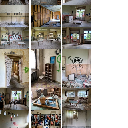
Molise
Campania
Puglia
Basilicata
Calabria
Sicilia
Sardegna