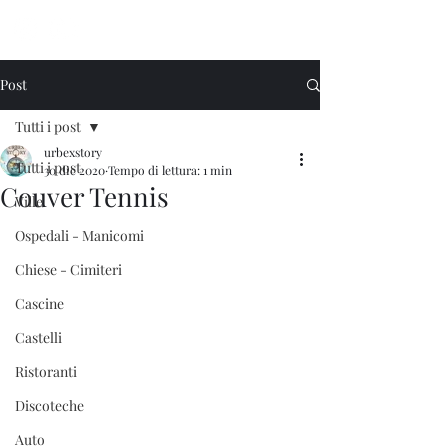
Urbex Story
Post
Tutti i post
urbexstory
Tutti i post
30 dic 2020
Tempo di lettura: 1 min
Couver Tennis
Ville
Ospedali - Manicomi
Chiese - Cimiteri
Cascine
Castelli
Ristoranti
Discoteche
Auto