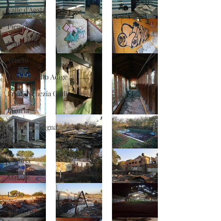
Valle d'Aosta
Piemonte
Lombardia
Veneto
Trentino Alto Adige
Friuli-Venezia Giulia
Liguria
Emilia Romagna
Toscana
Umbria
Marche
Lazio
Abruzzo