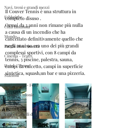
Navi, treni e grandi mezzi
Il Couver Tennis è una struttura in 
Fabbriche
completo disuso . 
Ormai da 3 anni non rimane più nulla 
Città fantasma
a causa di un incendio che ha 
Mondo
cancellato definitivamente quello che 
negli anni 90 era uno dei più grandi 
Parchi Divertimenti
complessi sportivi, con 8 campi da 
Cinema - Teatri
tennis, 3 piscine, palestra, sauna, 
Hotel - Terme
campi da calcetto, campi in superficie 
sintetica, squash,un bar e una pizzeria.
Stazioni
Basi militari - Forti
Scuole - Colonie
Magazzini
Ville e Castelli d'Italia
Italia