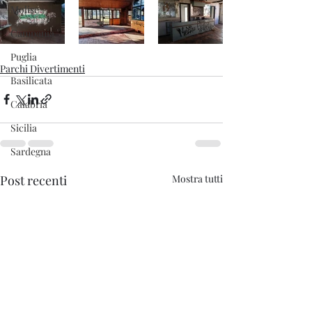
Molise
Campania
Puglia
Parchi Divertimenti
Basilicata
Calabria
Sicilia
Sardegna
Post recenti
Mostra tutti