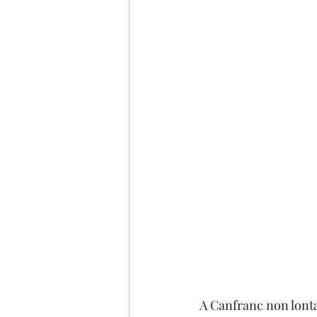
Emilia Romagna
Tosca
A Canfranc non lonta