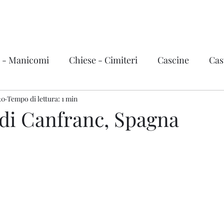
Urbex Story
Home
Video
i - Manicomi
Chiese - Cimiteri
Cascine
Cast
20
vi, treni e grandi mezzi
Tempo di lettura: 1 min
Fabbriche
Città fantas
 di Canfranc, Spagna
ema - Teatri
Hotel - Terme
Stazioni
Basi mi
zini
Ville e Castelli d'Italia
Italia
Valle d'Aost
Trentino Alto Adige
Friuli-Venezia Giulia
Liguri