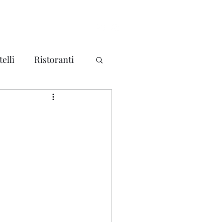
elli
Ristoranti
ma
Mondo
litari - Forti
a
Piemonte
a