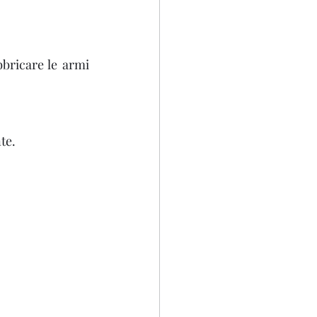
bbricare le armi 
te.