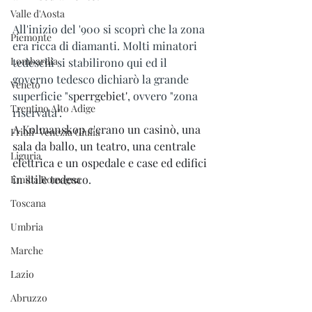
Valle d'Aosta
All'inizio del '900 si scoprì che la zona 
Piemonte
era ricca di diamanti. Molti minatori 
Lombardia
tedeschi si stabilirono qui ed il 
governo tedesco dichiarò la grande 
Veneto
superficie "s
perrgebiet"
, ovvero "zona 
Trentino Alto Adige
riservata".
A Kolmanskop c'erano un casinò, una 
Friuli-Venezia Giulia
sala da ballo, un teatro, una centrale 
Liguria
elettrica e un ospedale e case ed edifici 
in stile tedesco
.
Emilia Romagna
Toscana
Umbria
Marche
Lazio
Abruzzo