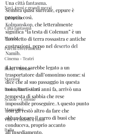
Una 
città fantasma
. 
Navi, treni e grandi mezzi
Sembra quasi surreale, eppure è 
proprio così.
Fabbriche
Kolmanskop, 
che letteralmente 
Città fantasma
significa “la testa di Coleman” è un 
Mondo
fazzoletto di terra rossastra e antiche 
costruzioni, perso nel 
deserto del 
Parchi Divertimenti
Namib.
Cinema - Teatri
Il termine sarebbe legato a un 
Hotel - Terme
trasportatore dall’omonimo nome: si 
Stazioni
dice che al suo passaggio in questa 
zona, tantissimi anni fa, arrivò una 
Basi militari - Forti
tempesta di sabbia che rese 
Scuole - Colonie
impossibile proseguire. A questo punto 
Magazzini
non gli restò altro da fare che 
abbandonare il carro di buoi che 
Ville e Castelli d'Italia
conduceva, proprio accanto 
Italia
all’insediamento. 