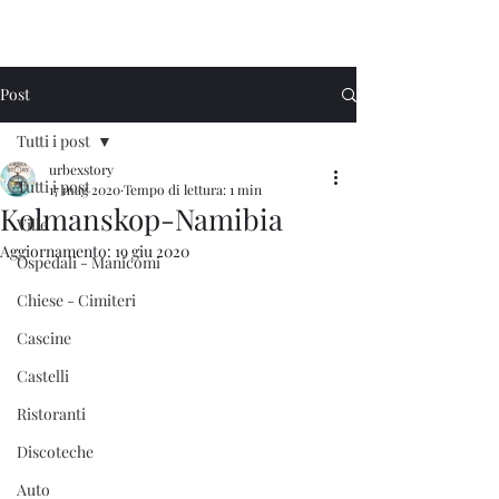
Urbex Story
Post
Tutti i post
urbexstory
Tutti i post
17 mag 2020
Tempo di lettura: 1 min
Kolmanskop-Namibia
Ville
Aggiornamento:
19 giu 2020
Ospedali - Manicomi
Chiese - Cimiteri
Cascine
Castelli
Ristoranti
Discoteche
Auto