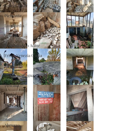
Valle d'Aosta
Piemonte
Lombardia
Veneto
Trentino Alto Adige
Friuli-Venezia Giulia
Liguria
Emilia Romagna
Toscana
Umbria
Marche
Lazio
Abruzzo