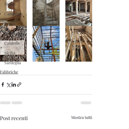
Molise
Campania
Puglia
Basilicata
Calabria
Sicilia
Sardegna
Fabbriche
Post recenti
Mostra tutti