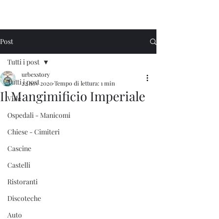
Urbex Story
Post
Tutti i post
urbexstory
Tutti i post
22 nov 2020
Tempo di lettura: 1 min
Il Mangimificio Imperiale
Ville
Ospedali - Manicomi
Chiese - Cimiteri
Cascine
Castelli
Ristoranti
Discoteche
Auto