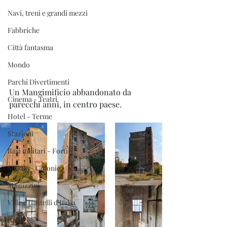
Navi, treni e grandi mezzi
Fabbriche
Città fantasma
Mondo
Parchi Divertimenti
Un Mangimificio abbandonato da 
Cinema - Teatri
parecchi anni, in centro paese.
Hotel - Terme
Stazioni
Basi militari - Forti
Scuole - Colonie
Magazzini
Ville e Castelli d'Italia
Italia