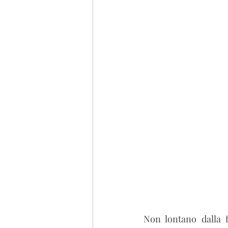
Emilia Romagna
Tosca
Non lontano dalla f