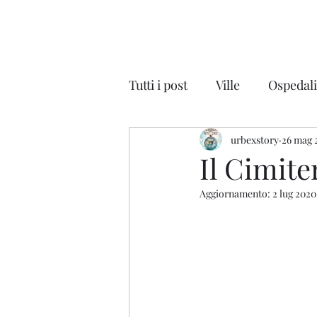
Tutti i post
Ville
Ospedal
Discoteche
urbexstory
Auto
26 mag 
Na
Il Cimite
Aggiornamento:
2 lug 2020
Parchi Divertimenti
Cin
Scuole - Colonie
Magaz
Lombardia
Veneto