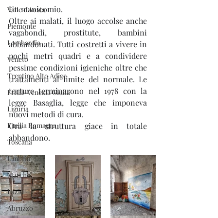
Un manicomio. 
Valle d'Aosta
Oltre ai malati, il luogo accolse anche 
Piemonte
vagabondi, prostitute, bambini 
Lombardia
abbandonati. Tutti costretti a vivere in 
pochi metri quadri e a condividere 
Veneto
pessime condizioni igieniche oltre che 
Trentino Alto Adige
trattamenti al limite del normale. Le 
torture terminarono nel 1978 con la 
Friuli-Venezia Giulia
legge Basaglia, legge che imponeva 
Liguria
nuovi metodi di cura. 
Emilia Romagna
Ora la struttura giace in totale 
abbandono.
Toscana
Umbria
Marche
Lazio
Abruzzo