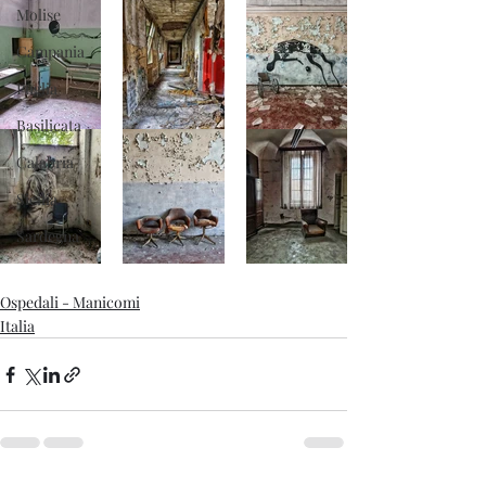
Molise
Campania
Puglia
Basilicata
Calabria
Sicilia
Sardegna
Ospedali - Manicomi
Italia