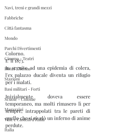
Navi, treni e grandi mezzi
Fabbriche
Città fantasma
Mondo
Parchi Divertimenti
Colorno. 
Cinema - Teatri
E' il 1873. 
In seguito ad una epidemia di colera, 
Hotel - Terme
l'ex palazzo ducale diventa un rifugio 
Stazioni
per i malati. 
Basi militari - Forti
Inizialmente doveva essere 
Scuole - Colonie
temporaneo, ma molti rimasero lì per 
Magazzini
sempre, intrappolati tra le pareti di 
quello che si rivelò un inferno di anime 
Ville e Castelli d'Italia
perdute. 
Italia