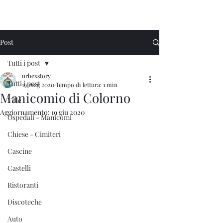
Urbex Story
Post
Tutti i post
urbexstory
Tutti i post
19 mag 2020
Tempo di lettura: 1 min
Manicomio di Colorno
Ville
Aggiornamento:
19 giu 2020
Ospedali - Manicomi
Chiese - Cimiteri
Cascine
Castelli
Ristoranti
Discoteche
Auto