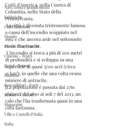
Uniti d'America
, nella 
Contea di 
Navi, treni e grandi mezzi
Columbia
, nello Stato della 
Fabbriche
Pennsylvania
.
 La città è divenuta tristemente famosa 
Città fantasma
a causa dell'incendio scoppiato nel 
Mondo
1962 e che ancora arde nel sottosuolo 
ricco di
antracite
.
Parchi Divertimenti
 L'incendio si trova a più di 100 metri 
Cinema - Teatri
di profondità e si sviluppa su una 
Hotel - Terme
superficie di quasi 3700 
acri
 (circa 
15 km²), in quelle che una volta erano 
Stazioni
miniere di antracite.
Basi militari - Forti
]
La popolazione è passata dai 2761 
abitanti del 1890 ai soli 7 del 2013, un 
Scuole - Colonie
calo che l'ha trasformata quasi in una 
Magazzini
città fantasma
.
Ville e Castelli d'Italia
Italia