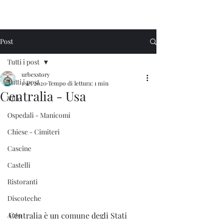
Urbex Story
Post
Tutti i post
urbexstory
Tutti i post
1 set 2020
Tempo di lettura: 1 min
Centralia - Usa
Ville
Ospedali - Manicomi
Chiese - Cimiteri
Cascine
Castelli
Ristoranti
Discoteche
Auto
Centralia è un 
comune
degli 
Stati 