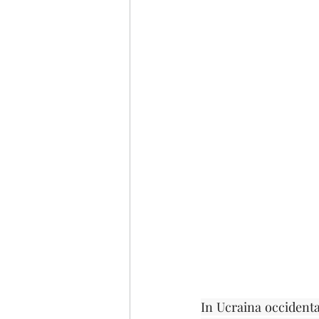
Emilia Romagna
Tosca
In Ucraina occidental