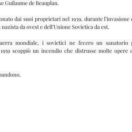
se Guilaume de Beauplan.
onato dai suoi proprietari nel 1939, durante l’invasione 
nazista da ovest e dell’Unione Sovietica da est.
erra mondiale, i sovietici ne fecero un sanatorio p
 1959 scoppiò un incendio che distrusse molte opere d’
bbandono.