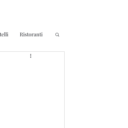
elli
Ristoranti
ma
Mondo
litari - Forti
a
Piemonte
a