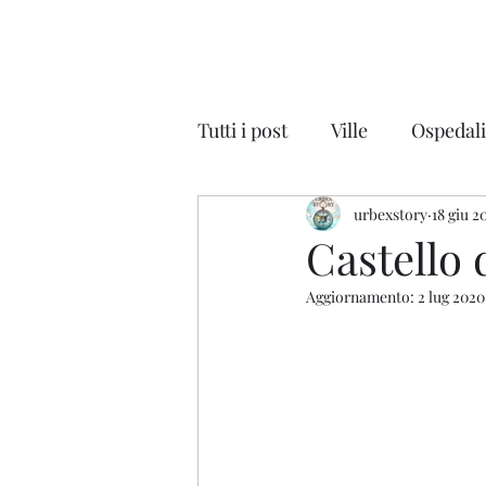
Tutti i post
Ville
Ospedal
Discoteche
urbexstory
Auto
18 giu 2
Na
Castello 
Aggiornamento:
2 lug 2020
Parchi Divertimenti
Cin
Scuole - Colonie
Magaz
Lombardia
Veneto