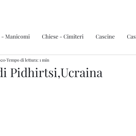
Urbex Story
Home
Video
i - Manicomi
Chiese - Cimiteri
Cascine
Cast
020
vi, treni e grandi mezzi
Tempo di lettura: 1 min
Fabbriche
Città fantas
di Pidhirtsi,Ucraina
ema - Teatri
Hotel - Terme
Stazioni
Basi mi
zini
Ville e Castelli d'Italia
Italia
Valle d'Aost
Trentino Alto Adige
Friuli-Venezia Giulia
Liguri