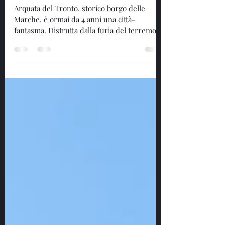
urbexstory
22 ott 2020
Tempo di lettura: 1 min
Arquata del Tronto
Arquata del Tronto, storico borgo delle
Marche, è ormai da 4 anni una città-
fantasma. Distrutta dalla furia del terremoto
del 24 agosto...