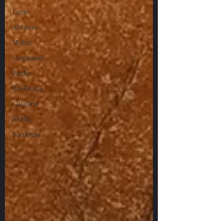
Lazio
Abruzzo
Molise
Campania
Puglia
Basilicata
Calabria
Sicilia
Sardegna