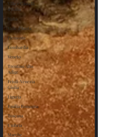
Ville e Castelli
d'Italia
Italia
Valle d'Aosta
Piemonte
Lombardia
Veneto
Trentino Alto
Adige
Friuli-Venezia
Giulia
Liguria
Emilia Romagna
Toscana
Umbria
Marche