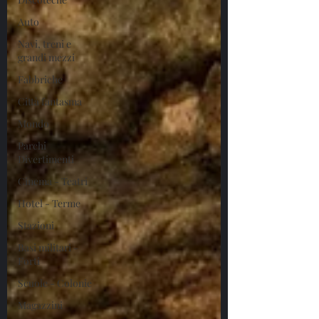
Auto
Navi, treni e
grandi mezzi
Fabbriche
Città fantasma
Mondo
Parchi
Divertimenti
Cinema - Teatri
Hotel - Terme
Stazioni
Basi militari -
Forti
Scuole - Colonie
Magazzini