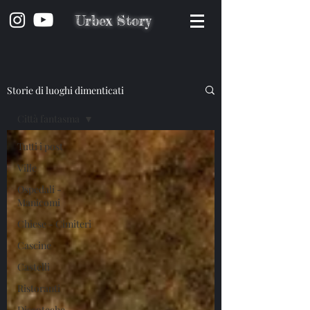
Urbex Story
Storie di luoghi dimenticati
Città fantasma
Tutti i post
Ville
Ospedali -
Manicomi
Chiese - Cimiteri
Cascine
Castelli
Ristoranti
Discoteche